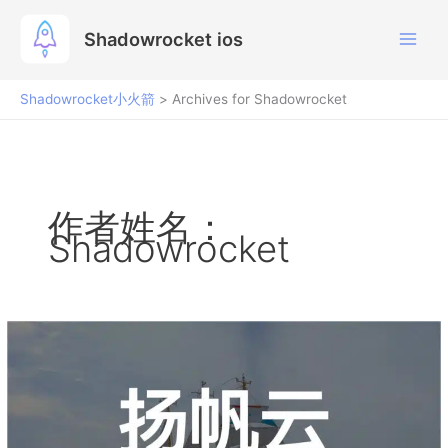
跳
至
Shadowrocket ios
内
容
Shadowrocket小火箭
>
Archives for Shadowrocket
作者姓名：
Shadowrocket
扬
帆
云
机
场
2026