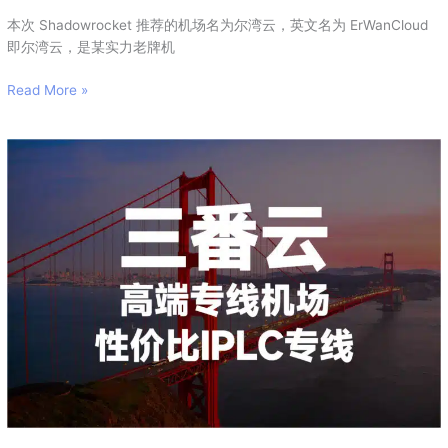
本次 Shadowrocket 推荐的机场名为尔湾云，英文名为 ErWanCloud
即尔湾云，是某实力老牌机
Read More »
三
番
云
机
场
2026
年
最
新
Shadowrocket
机
场
推
荐