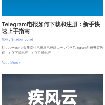
新
手
快
速
Telegram电报如何下载和注册：新手快
上
手
速上手指南
指
南
教程
/
Shadowrocket
Shadowrocket收集提供电报及电报群大全，包含Telegram注册安装教
程、如何下载电报、如何注册电报
Read More »
疾
风
云
机
场
2026