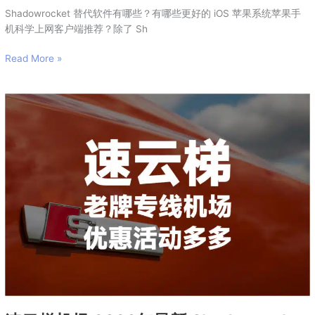
Shadowrocket 替代软件有哪些？有哪些更好的 iOS 苹果系统苹果手
机科学上网客户端推荐？除了 Sh
Read More »
速
云
梯
机
场
2026
年
最
新
Shadowrocket
机
场
推
荐